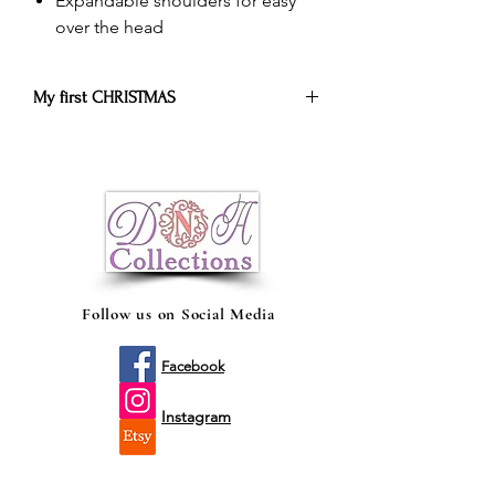
Expandable shoulders for easy
over the head
My first CHRISTMAS
The holiday season is even more magical
when it's your baby's first, and our gifts
make it the most wonderful time of the
year.
La temporada navideña es aún más
mágica cuando es el primer nacimiento
de su bebé y nuestros regalos la
convierten en la época más maravillosa
Follow us on Social Media
del año.
Facebook
Instagram
Etsy