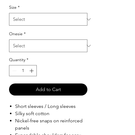
Size
*
Onesie
*
Quantity
*
Add to Cart
Short sleeves / Long sleeves
Silky soft cotton
Nickel-free snaps on reinforced
panels